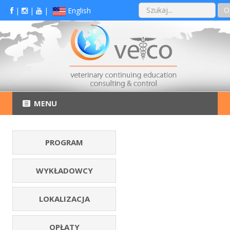
O
|
|
|
English
MENU
PROGRAM
WYKŁADOWCY
LOKALIZACJA
OPŁATY