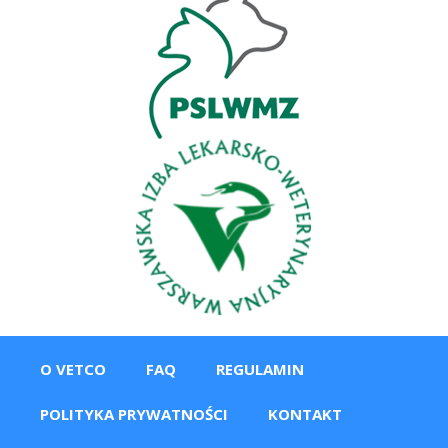
O VETCO
FAQ
REGULAMIN
POLITYKA PRYWATNOŚCI
KONTAKT