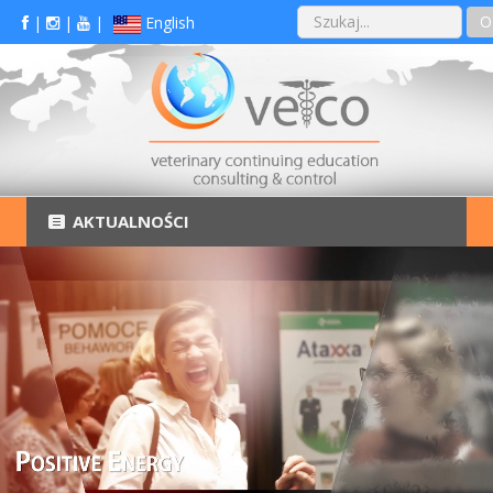
O
|
|
|
English
AKTUALNOŚCI