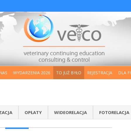
NAS
WYDARZENIA 2026
TO JUŻ BYŁO
REJESTRACJA
DLA F
ZACJA
OPŁATY
WIDEORELACJA
FOTORELACJA