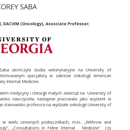
COREY SABA
M, DACVIM (Oncology)
,
Associate Professor;
Saba ukończyła studia weterynaryjne na University of
yplomowanym specjalistą w zakresie onkologii American
ary Internal Medicine.
em medycyny i chirurgii małych zwierząt na University of
wisko nauczyciela, następnie pracowała jako asystent w
je stanowisko profesora na wydziale onkologii University of
w w wielu cenionych podręcznikach, m.in.: „Withrow and
logy”, „Consultations in Feline Internal Medicine” czy