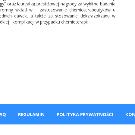
gy” oraz laureatką prestiżowej nagrody za wybitne badania
a ogromny wkład w zastosowanie chemioterapeutyków u
iednich dawek, a także za stosowanie deksrazoksanu w
dkiej komplikacji w przypadku chemioterapii.
AQ
REGULAMIN
POLITYKA PRYWATNOŚCI
KON